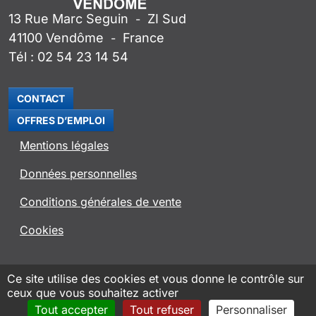
13 Rue Marc Seguin
ZI Sud
-
41100
Vendôme
France
-
Tél :
02 54 23 14 54
CONTACT
OFFRES D’EMPLOI
Mentions légales
Données personnelles
Conditions générales de vente
Cookies
SITE ROSENBERG VENTILATOREN
Ce site utilise des cookies et vous donne le contrôle sur
ceux que vous souhaitez activer
APPLI ROVENT
Tout accepter
Tout refuser
Personnaliser