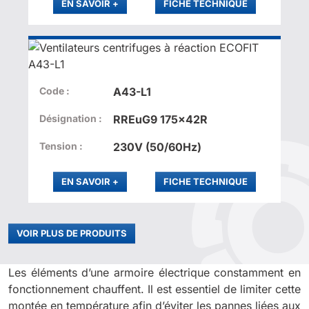
PLUS
EN SAVOIR
+
FICHE TECHNIQUE
Code :
A43-L1
Désignation :
RREuG9 175x42R
Tension :
230V (50/60Hz)
PLUS
EN SAVOIR
+
FICHE TECHNIQUE
VOIR PLUS DE PRODUITS
Les éléments d’une armoire électrique constamment en
fonctionnement chauffent. Il est essentiel de limiter cette
montée en température afin d’éviter les pannes liées aux