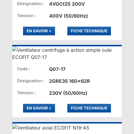
Désignation :
4VGCt25 200V
Tension :
400V (50/60Hz)
PLUS
EN SAVOIR
+
FICHE TECHNIQUE
Code :
Q07-17
Désignation :
2GRE35 160x62R
Tension :
230V (50/60Hz)
PLUS
EN SAVOIR
+
FICHE TECHNIQUE