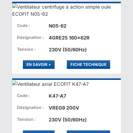
Code :
N05-62
Désignation :
4GRE25 160x62R
Tension :
230V (50/60Hz)
PLUS
EN SAVOIR
+
FICHE TECHNIQUE
Code :
K47-A7
Désignation :
VREG9 200V
Tension :
230V (50/60Hz)