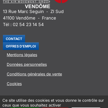
13 Rue Marc Seguin
ZI Sud
-
41100
Vendôme
France
-
Tél :
02 54 23 14 54
CONTACT
OFFRES D’EMPLOI
Mentions légales
Données personnelles
Conditions générales de vente
Cookies
SITE ROSENBERG VENTILATOREN
Ce site utilise des cookies et vous donne le contrôle sur
ceux que vous souhaitez activer
APPLI ROVENT