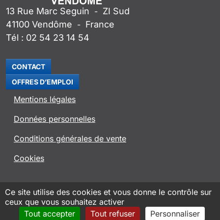
13 Rue Marc Seguin
ZI Sud
-
41100
Vendôme
France
-
Tél :
02 54 23 14 54
CONTACT
OFFRES D’EMPLOI
Mentions légales
Données personnelles
Conditions générales de vente
Cookies
SITE ROSENBERG VENTILATOREN
Ce site utilise des cookies et vous donne le contrôle sur
ceux que vous souhaitez activer
APPLI ROVENT
Tout accepter
Tout refuser
Personnaliser
Conception et hébergement AXN Informatique
2026